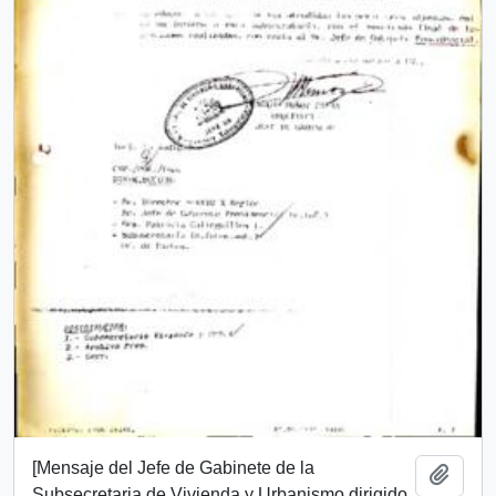
[Mensaje del Jefe de Gabinete de la
Add t
Subsecretaria de Vivienda y Urbanismo dirigido