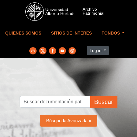
Skip to main content
QUIENES SOMOS
SITIOS DE INTERÉS
FONDOS
Log in
Buscar
Búsqueda Avanzada »