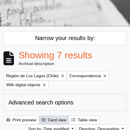
Narrow your results by:
Showing 7 results
Archival description
Remove filter:
Remove filter:
Región de Los Lagos (Chile)
Correspondencia
Remove filter:
With digital objects
Advanced search options
Print preview
Card view
Table view
Sort by: Date modified
Direction: Descending