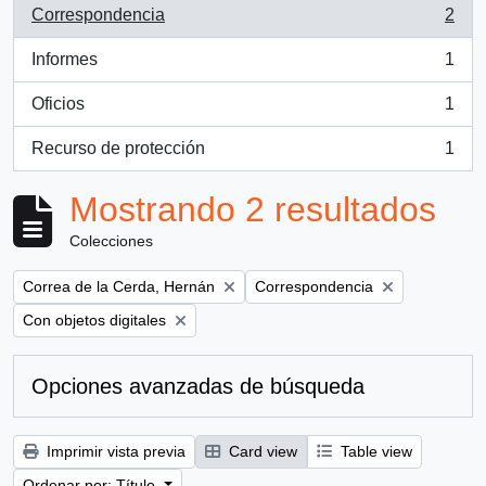
Correspondencia
2
, 2 resultados
Informes
1
, 1 resultados
Oficios
1
, 1 resultados
Recurso de protección
1
, 1 resultados
Mostrando 2 resultados
Colecciones
Remove filter:
Remove filter:
Correa de la Cerda, Hernán
Correspondencia
Remove filter:
Con objetos digitales
Opciones avanzadas de búsqueda
Imprimir vista previa
Card view
Table view
Ordenar por: Título