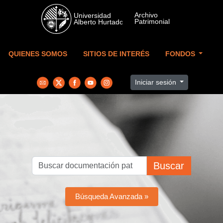
Skip to main content
QUIENES SOMOS
SITIOS DE INTERÉS
FONDOS
Iniciar sesión
Buscar
Búsqueda Avanzada »