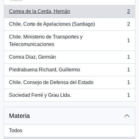
Correa de la Cerda, Hernán
2
, 2 resultados
Chile. Corte de Apelaciones (Santiago)
2
, 2 resultados
Chile. Ministerio de Transportes y
1
, 1 resultados
Telecomunicaciones
Correa Diaz, Germán
1
, 1 resultados
Piedrabuena Richard, Guillermo
1
, 1 resultados
Chile. Consejo de Defensa del Estado
1
, 1 resultados
Sociedad Ferré y Grau Ltda.
1
, 1 resultados
Materia
Todos