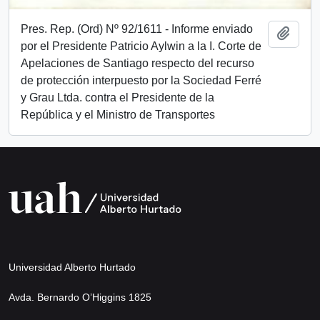
Pres. Rep. (Ord) Nº 92/1611 - Informe enviado
Añadi
por el Presidente Patricio Aylwin a la I. Corte de
Apelaciones de Santiago respecto del recurso
de protección interpuesto por la Sociedad Ferré
y Grau Ltda. contra el Presidente de la
República y el Ministro de Transportes
Universidad Alberto Hurtado
Avda. Bernardo O’Higgins 1825