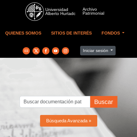
Skip to main content
QUIENES SOMOS
SITIOS DE INTERÉS
FONDOS
Iniciar sesión
Buscar
Búsqueda Avanzada »