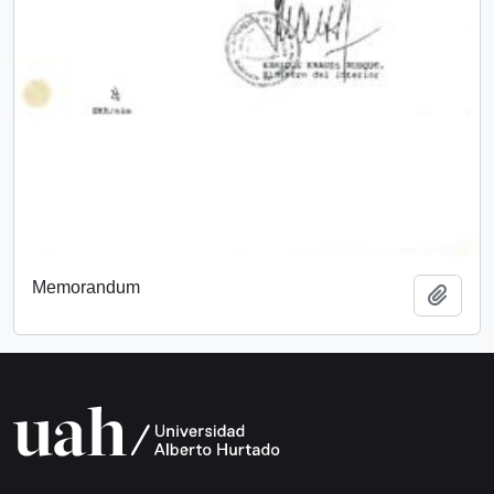
Memorandum
Add t