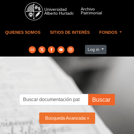
Skip to main content
QUIENES SOMOS
SITIOS DE INTERÉS
FONDOS
Log in
Buscar
Búsqueda Avanzada »