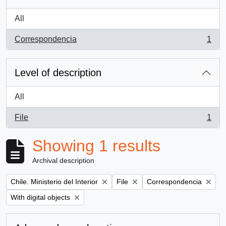
All
Correspondencia
1
, 1 results
Level of description
All
File
1
, 1 results
Showing 1 results
Archival description
Remove filter:
Remove filter:
Remove filter:
Chile. Ministerio del Interior
File
Correspondencia
Remove filter:
With digital objects