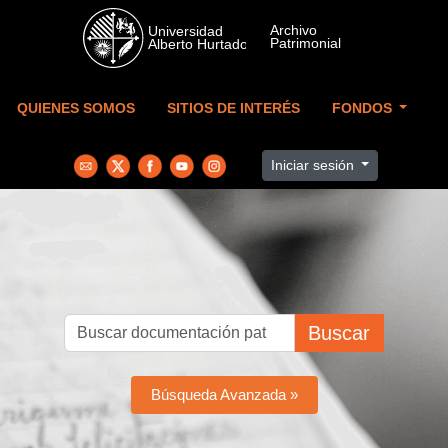
Skip to main content
QUIENES SOMOS
SITIOS DE INTERÉS
FONDOS
Iniciar sesión
Buscar
Búsqueda Avanzada »