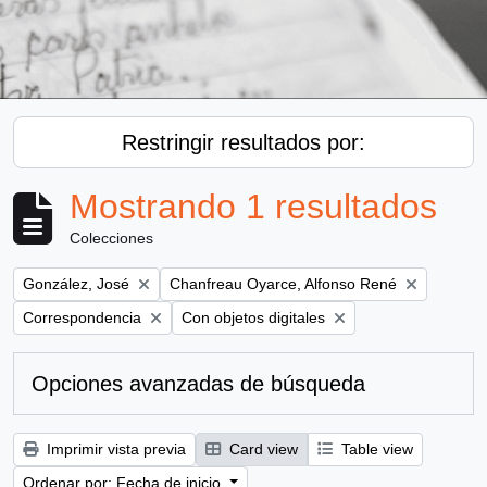
Restringir resultados por:
Mostrando 1 resultados
Colecciones
Remove filter:
Remove filter:
González, José
Chanfreau Oyarce, Alfonso René
Remove filter:
Remove filter:
Correspondencia
Con objetos digitales
Opciones avanzadas de búsqueda
Imprimir vista previa
Card view
Table view
Ordenar por: Fecha de inicio