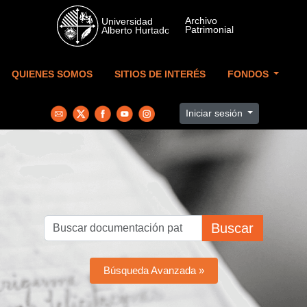
Skip to main content
QUIENES SOMOS
SITIOS DE INTERÉS
FONDOS
Iniciar sesión
Buscar
Búsqueda Avanzada »