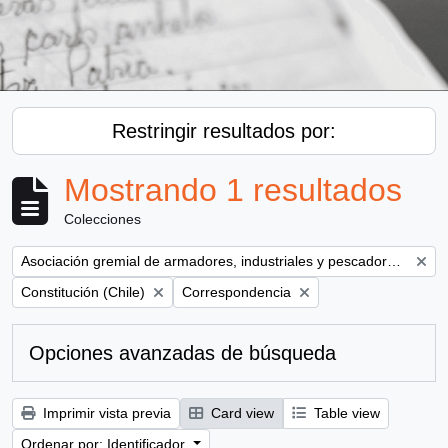
Restringir resultados por:
Mostrando 1 resultados
Colecciones
Remove filter:
Asociación gremial de armadores, industriales y pescadores del Maule ( AGAMAULE)
Remove filter:
Remove filter:
Constitución (Chile)
Correspondencia
Opciones avanzadas de búsqueda
Imprimir vista previa
Card view
Table view
Ordenar por: Identificador