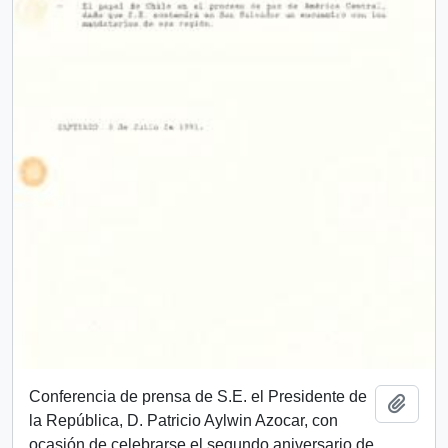
Conferencia de prensa de S.E. el Presidente de
Añadi
la República, D. Patricio Aylwin Azocar, con
ocasión de celebrarse el segundo aniversario de