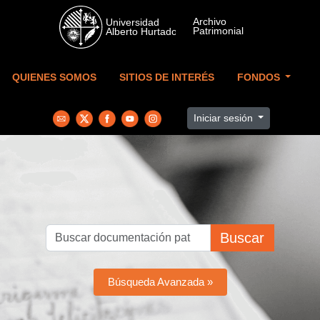
Skip to main content
QUIENES SOMOS
SITIOS DE INTERÉS
FONDOS
Iniciar sesión
Buscar
Búsqueda Avanzada »