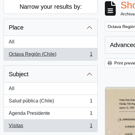
Sho
Narrow your results by:
Archiva
Remove filter:
Place
Octava Región
All
Advanced
Octava Región (Chile)
1
, 1 results
Print previ
Subject
All
Salud pública (Chile)
1
, 1 results
Agenda Presidente
1
, 1 results
Visitas
1
, 1 results