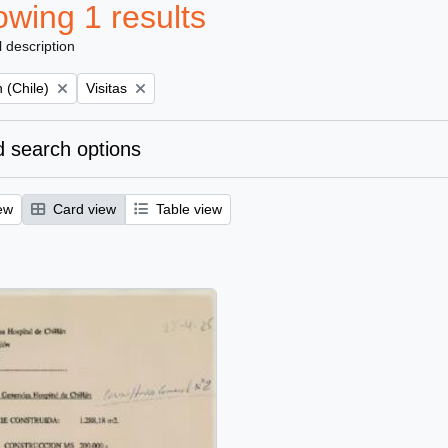
wing 1 results
l description
Remove filter:
 (Chile)
Visitas
 search options
ew
Card view
Table view