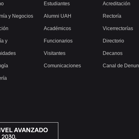
ho
Estudiantes
Acreditación
mía y Negocios
Alumni UAH
Rectoría
ción
Académicos
Vicerrectorías
ía y
Funcionarios
Directorio
idades
Visitantes
Decanos
ogía
Comunicaciones
Canal de Denun
ería