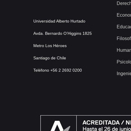
Derec
Econo
Universidad Alberto Hurtado
Educa
Avda. Bernardo O’Higgins 1825
Filosof
Metro Los Héroes
Human
Santiago de Chile
Psicol
Teléfono +56 2 2692 0200
Ingeni