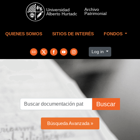
Skip to main content
QUIENES SOMOS
SITIOS DE INTERÉS
FONDOS
Log in
Buscar
Búsqueda Avanzada »