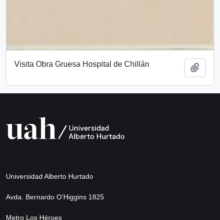
Visita Obra Gruesa Hospital de Chillán
Add t
Universidad Alberto Hurtado
Avda. Bernardo O’Higgins 1825
Metro Los Héroes