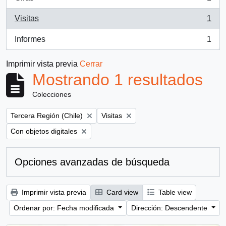
, 1 resultados
Visitas
1
, 1 resultados
Informes
1
, 1 resultados
Imprimir vista previa
Cerrar
Mostrando 1 resultados
Colecciones
Remove filter:
Remove filter:
Tercera Región (Chile)
Visitas
Remove filter:
Con objetos digitales
Opciones avanzadas de búsqueda
Imprimir vista previa
Card view
Table view
Ordenar por: Fecha modificada
Dirección: Descendente