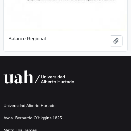
Balance Regional.
Añadi
Universidad Alberto Hurtado
Avda. Bernardo O’Higgins 1825
Metro Los Héroes