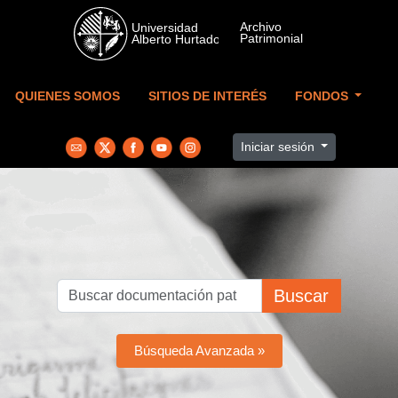
Skip to main content
QUIENES SOMOS
SITIOS DE INTERÉS
FONDOS
Iniciar sesión
Buscar
Búsqueda Avanzada »