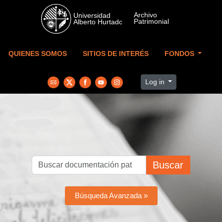
Skip to main content
QUIENES SOMOS
SITIOS DE INTERÉS
FONDOS
Log in
Buscar
Búsqueda Avanzada »