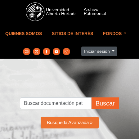
Skip to main content
QUIENES SOMOS
SITIOS DE INTERÉS
FONDOS
Iniciar sesión
Buscar
Búsqueda Avanzada »