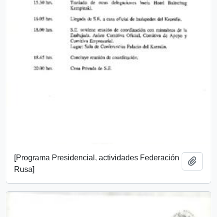
[Programa Presidencial, actividades Federación
Add t
Rusa]