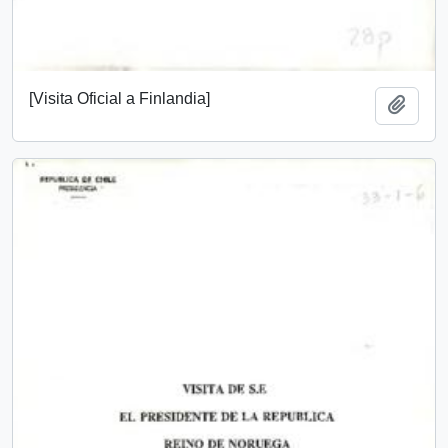
[Visita Oficial a Finlandia]
Add t