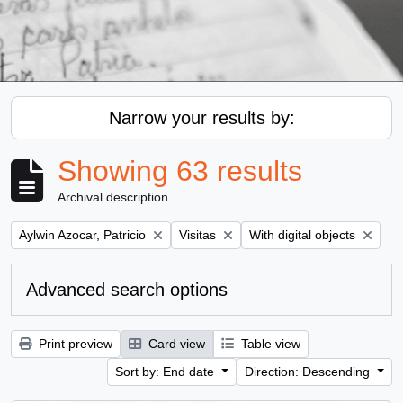
Narrow your results by:
Showing 63 results
Archival description
Remove filter:
Remove filter:
Remove filter:
Aylwin Azocar, Patricio
Visitas
With digital objects
Advanced search options
Print preview
Card view
Table view
Sort by: End date
Direction: Descending