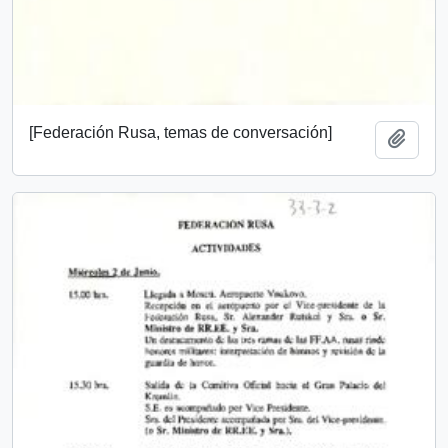
[Federación Rusa, temas de conversación]
Add t