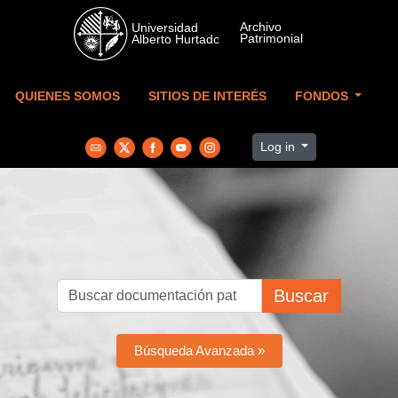
Skip to main content
QUIENES SOMOS
SITIOS DE INTERÉS
FONDOS
Log in
Buscar
Búsqueda Avanzada »