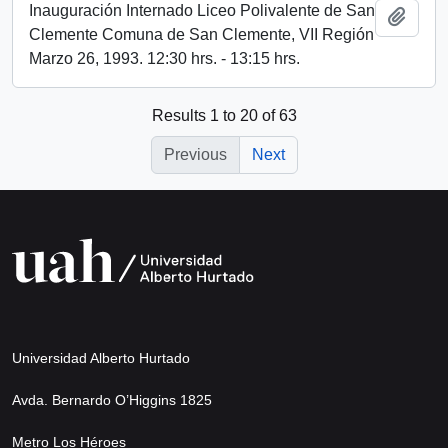
Inauguración Internado Liceo Polivalente de San
Add t
Clemente Comuna de San Clemente, VII Región
Marzo 26, 1993. 12:30 hrs. - 13:15 hrs.
Results 1 to 20 of 63
Previous
Next
Universidad Alberto Hurtado
Avda. Bernardo O’Higgins 1825
Metro Los Héroes