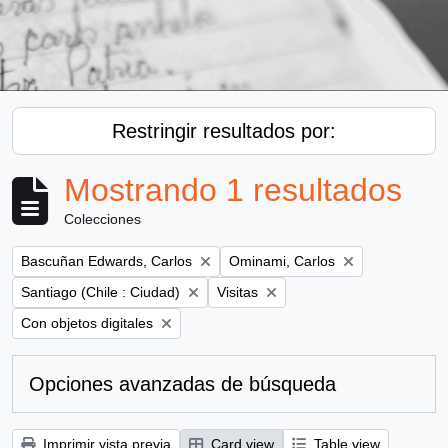
Restringir resultados por:
Mostrando 1 resultados
Colecciones
Remove filter:
Remove filter:
Bascuñan Edwards, Carlos
Ominami, Carlos
Remove filter:
Remove filter:
Santiago (Chile : Ciudad)
Visitas
Remove filter:
Con objetos digitales
Opciones avanzadas de búsqueda
Imprimir vista previa
Card view
Table view