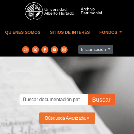
Skip to main content
QUIENES SOMOS
SITIOS DE INTERÉS
FONDOS
Iniciar sesión
Buscar
Búsqueda Avanzada »