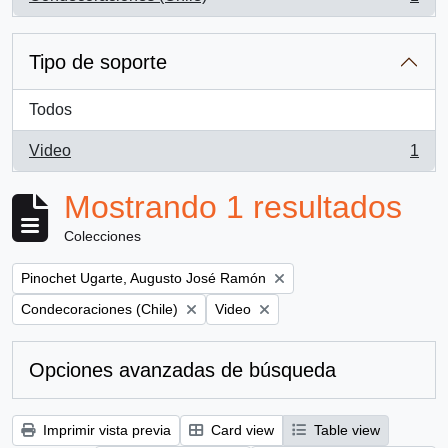
, 1 resultados
Tipo de soporte
Todos
Video
1
, 1 resultados
Mostrando 1 resultados
Colecciones
Remove filter:
Pinochet Ugarte, Augusto José Ramón
Remove filter:
Remove filter:
Condecoraciones (Chile)
Video
Opciones avanzadas de búsqueda
Imprimir vista previa
Card view
Table view