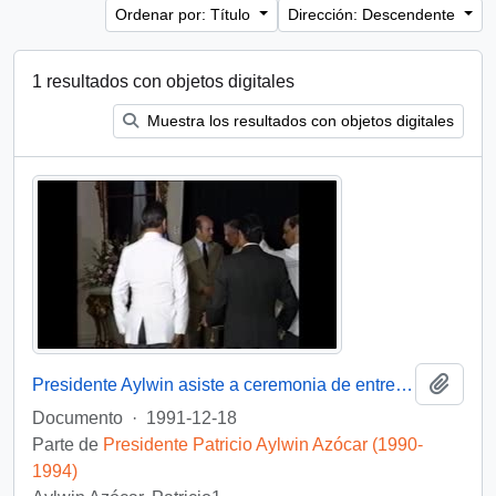
Ordenar por: Título
Dirección: Descendente
1 resultados con objetos digitales
Muestra los resultados con objetos digitales
Añadi
Presidente Aylwin asiste a ceremonia de entrega de Condecoración a Generales del Ejercito : video
Documento
·
1991-12-18
Parte de
Presidente Patricio Aylwin Azócar (1990-
1994)