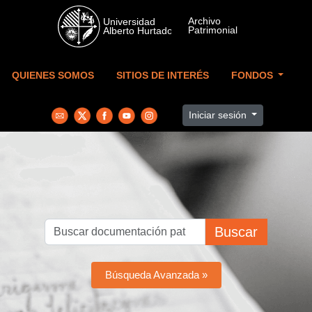
Skip to main content
QUIENES SOMOS
SITIOS DE INTERÉS
FONDOS
Iniciar sesión
Buscar
Búsqueda Avanzada »