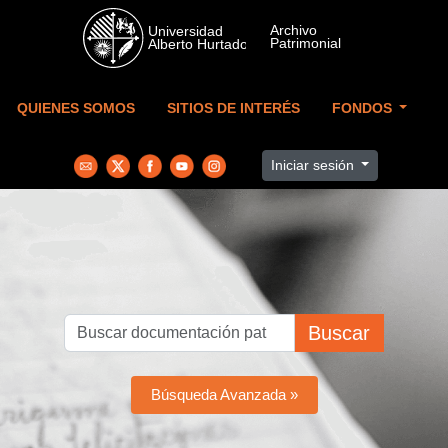
Skip to main content
QUIENES SOMOS
SITIOS DE INTERÉS
FONDOS
Iniciar sesión
Buscar
Búsqueda Avanzada »