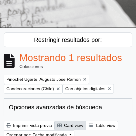
Restringir resultados por:
Mostrando 1 resultados
Colecciones
Remove filter:
Pinochet Ugarte, Augusto José Ramón
Remove filter:
Remove filter:
Condecoraciones (Chile)
Con objetos digitales
Opciones avanzadas de búsqueda
Imprimir vista previa
Card view
Table view
Ordenar por: Fecha modificada