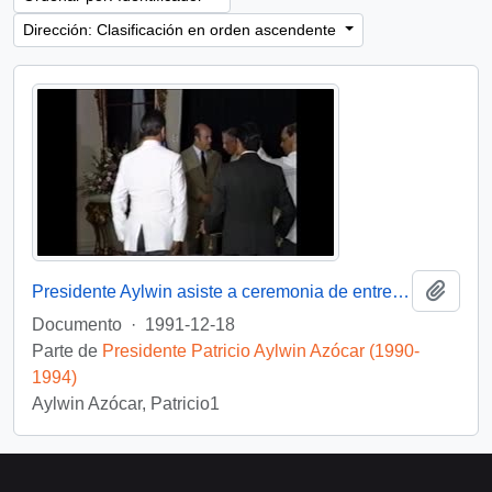
Dirección: Clasificación en orden ascendente
Añadi
Presidente Aylwin asiste a ceremonia de entrega de Condecoración a Generales del Ejercito : video
Documento
·
1991-12-18
Parte de
Presidente Patricio Aylwin Azócar (1990-
1994)
Aylwin Azócar, Patricio1