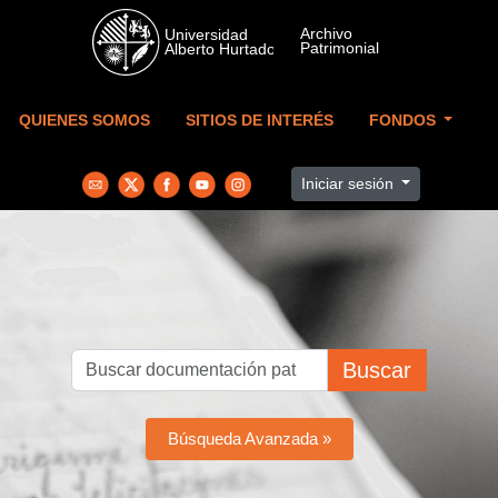
Skip to main content
QUIENES SOMOS
SITIOS DE INTERÉS
FONDOS
Iniciar sesión
Buscar
Búsqueda Avanzada »