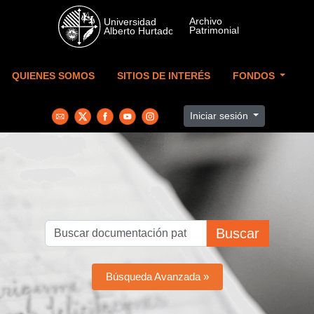
Skip to main content
QUIENES SOMOS
SITIOS DE INTERÉS
FONDOS
Iniciar sesión
Buscar
Búsqueda Avanzada »