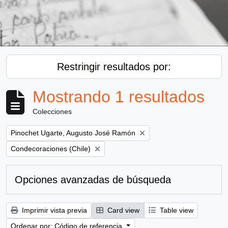
Restringir resultados por:
Mostrando 1 resultados
Colecciones
Remove filter:
Pinochet Ugarte, Augusto José Ramón
Remove filter:
Condecoraciones (Chile)
Opciones avanzadas de búsqueda
Imprimir vista previa
Card view
Table view
Ordenar por: Código de referencia