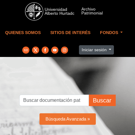
Skip to main content
QUIENES SOMOS
SITIOS DE INTERÉS
FONDOS
Iniciar sesión
Buscar
Búsqueda Avanzada »