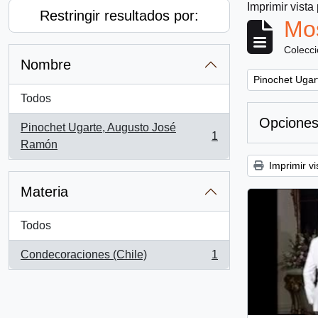
Imprimir vista
Restringir resultados por:
Mos
Colecc
Nombre
Remove filter:
Pinochet Ugar
Todos
Opciones
Pinochet Ugarte, Augusto José
1
, 1 resultados
Ramón
Imprimir vi
Materia
Todos
Condecoraciones (Chile)
1
, 1 resultados