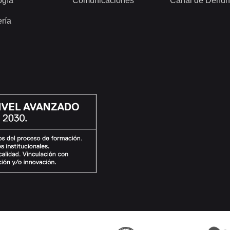
ogía
Comunicaciones
Canal de Denun
ería