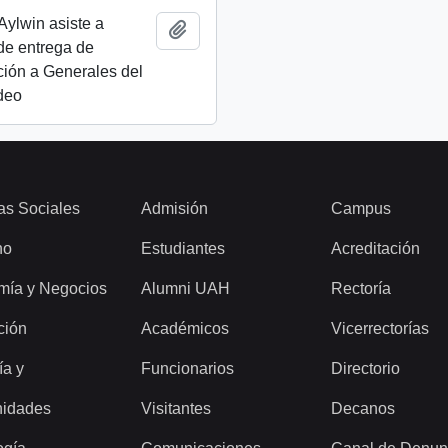
Aylwin asiste a
Añadir al portapapeles
de entrega de
ión a Generales del
ideo
as Sociales
Admisión
Campus
ho
Estudiantes
Acreditación
mía y Negocios
Alumni UAH
Rectoría
ción
Académicos
Vicerrectorías
ía y
Funcionarios
Directorio
idades
Visitantes
Decanos