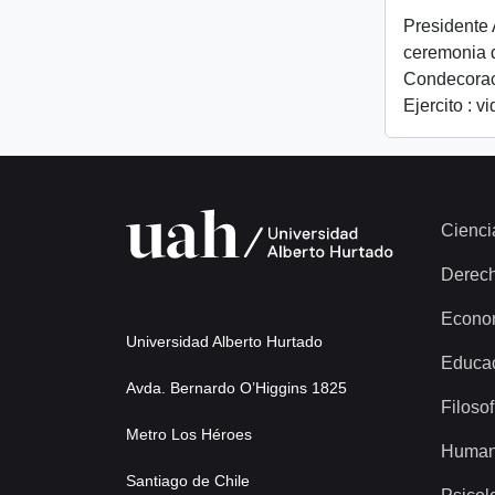
Presidente 
ceremonia 
Condecorac
Ejercito : v
Cienci
Derec
Econo
Universidad Alberto Hurtado
Educa
Avda. Bernardo O’Higgins 1825
Filosof
Metro Los Héroes
Human
Santiago de Chile