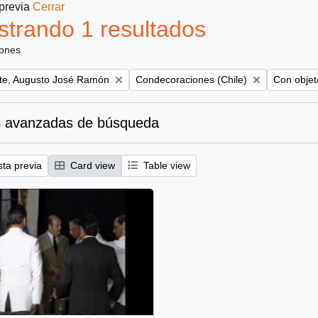
 previa
Cerrar
trando 1 resultados
iones
Remove filter:
Remove fil
te, Augusto José Ramón
Condecoraciones (Chile)
Con objeto
 avanzadas de búsqueda
sta previa
Card view
Table view