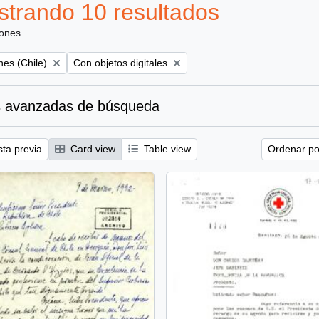
trando 10 resultados
iones
Remove filter:
es (Chile)
Con objetos digitales
 avanzadas de búsqueda
sta previa
Card view
Table view
Ordenar por