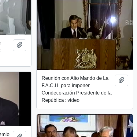
n
Añadir al portapapeles
:
Reunión con Alto Mando de La
Añadi
F.A.C.H. para imponer
Condecoración Presidente de la
República : video
remio
Añadir al portapapeles