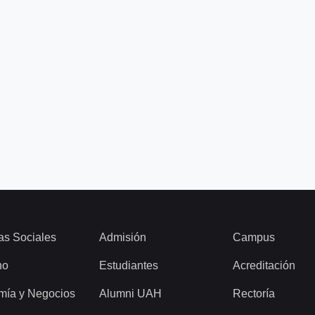
as Sociales
Admisión
Campus
ho
Estudiantes
Acreditación
mía y Negocios
Alumni UAH
Rectoría