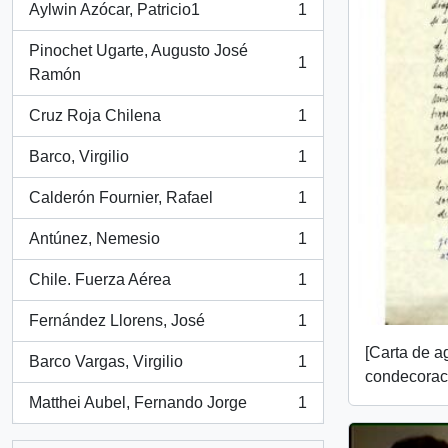
Aylwin Azócar, Patricio1
1
, 1 resultados
Pinochet Ugarte, Augusto José
1
, 1 resultados
Ramón
Cruz Roja Chilena
1
, 1 resultados
Barco, Virgilio
1
, 1 resultados
Calderón Fournier, Rafael
1
, 1 resultados
Antúnez, Nemesio
1
, 1 resultados
Chile. Fuerza Aérea
1
, 1 resultados
Fernández Llorens, José
1
, 1 resultados
[Carta de a
Barco Vargas, Virgilio
1
, 1 resultados
condecorac
Matthei Aubel, Fernando Jorge
1
, 1 resultados