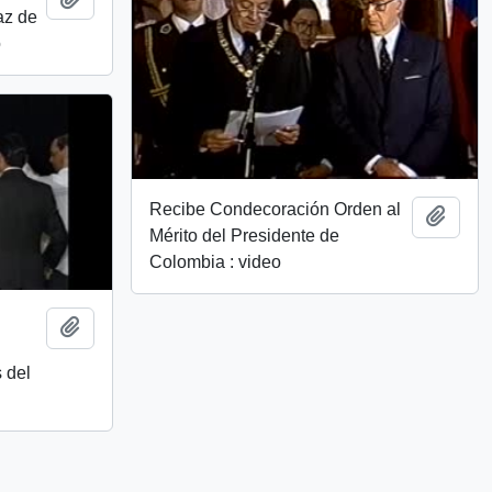
az de
o
Recibe Condecoración Orden al
Añadi
Mérito del Presidente de
Colombia : video
Añadir al portapapeles
 del