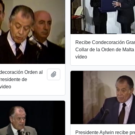
Recibe Condecoración Gra
Collar de la Orden de Malta 
vídeo
decoración Orden al
Añadir al portapapeles
Presidente de
video
Presidente Aylwin recibe p