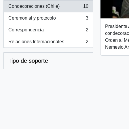
Condecoraciones (Chile)
10
, 10 resultados
Ceremonial y protocolo
3
, 3 resultados
Presidente 
Correspondencia
2
, 2 resultados
condecorac
Orden al Mé
Relaciones Internacionales
2
, 2 resultados
Nemesio An
Tipo de soporte