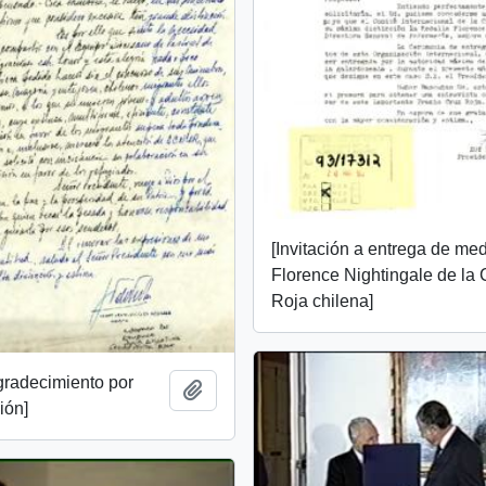
[Invitación a entrega de me
Florence Nightingale de la 
Roja chilena]
gradecimiento por
Añadir al portapapeles
ión]