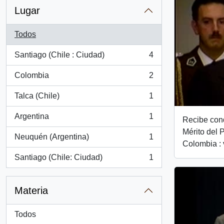
Lugar
Todos
Santiago (Chile : Ciudad)
4
, 4 resultados
Colombia
2
, 2 resultados
Talca (Chile)
1
, 1 resultados
Argentina
1
Recibe con
, 1 resultados
Mérito del 
Neuquén (Argentina)
1
, 1 resultados
Colombia : 
Santiago (Chile: Ciudad)
1
, 1 resultados
Materia
Todos