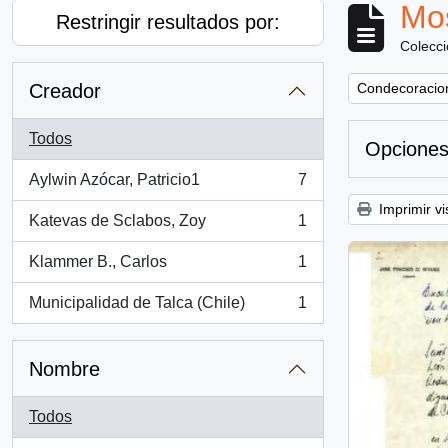
Mos
Restringir resultados por:
Colecc
Remove filter:
Creador
Condecoracion
Todos
Opciones
Aylwin Azócar, Patricio1
7
, 7 resultados
Imprimir vi
Katevas de Sclabos, Zoy
1
, 1 resultados
Klammer B., Carlos
1
, 1 resultados
Municipalidad de Talca (Chile)
1
, 1 resultados
Nombre
Todos