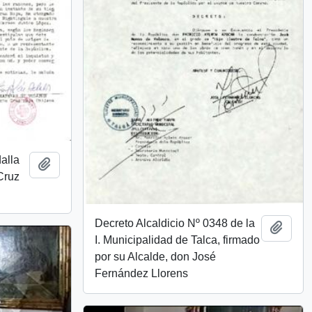
dalla
Añadir al portapapeles
Cruz
Decreto Alcaldicio Nº 0348 de la
Añadi
I. Municipalidad de Talca, firmado
por su Alcalde, don José
Fernández Llorens