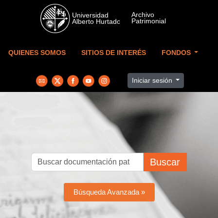
Skip to main content
QUIENES SOMOS
SITIOS DE INTERÉS
FONDOS
Iniciar sesión
Buscar
Búsqueda Avanzada »