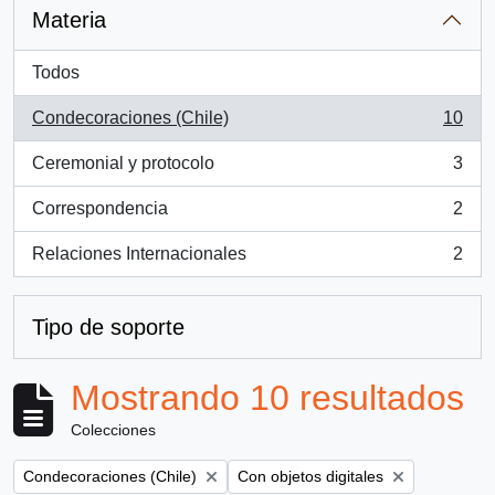
Materia
Todos
Condecoraciones (Chile)
10
, 10 resultados
Ceremonial y protocolo
3
, 3 resultados
Correspondencia
2
, 2 resultados
Relaciones Internacionales
2
, 2 resultados
Tipo de soporte
Mostrando 10 resultados
Colecciones
Remove filter:
Remove filter:
Condecoraciones (Chile)
Con objetos digitales