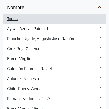
Nombre
Todos
Aylwin Azócar, Patricio1
1
, 1 resultados
Pinochet Ugarte, Augusto José Ramón
1
, 1 resultados
Cruz Roja Chilena
1
, 1 resultados
Barco, Virgilio
1
, 1 resultados
Calderón Fournier, Rafael
1
, 1 resultados
Antúnez, Nemesio
1
, 1 resultados
Chile. Fuerza Aérea
1
, 1 resultados
Fernández Llorens, José
1
, 1 resultados
Barco Vargas, Virgilio
1