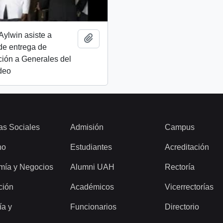
Aylwin asiste a
Añadir al portapapeles
de entrega de
ión a Generales del
ideo
as Sociales
Admisión
Campus
ho
Estudiantes
Acreditación
mía y Negocios
Alumni UAH
Rectoría
ción
Académicos
Vicerrectorías
ía y
Funcionarios
Directorio