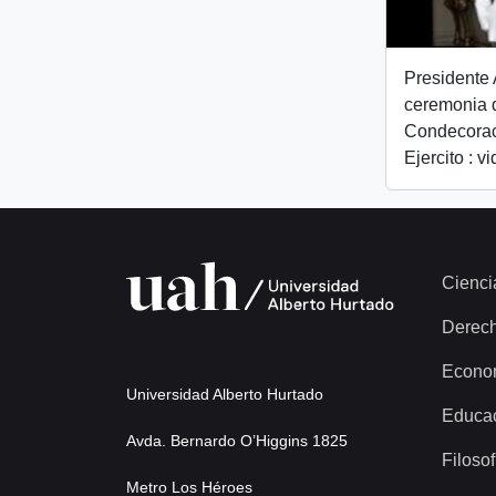
Presidente 
ceremonia 
Condecorac
Ejercito : v
Cienci
Derec
Econo
Universidad Alberto Hurtado
Educa
Avda. Bernardo O’Higgins 1825
Filosof
Metro Los Héroes