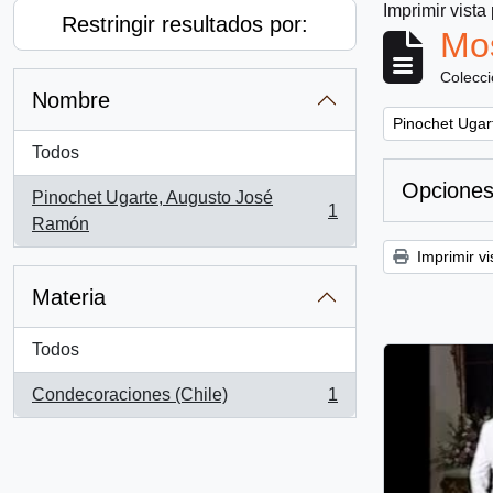
Imprimir vista
Restringir resultados por:
Mos
Colecc
Nombre
Remove filter:
Pinochet Ugar
Todos
Opciones
Pinochet Ugarte, Augusto José
1
, 1 resultados
Ramón
Imprimir vi
Materia
Todos
Condecoraciones (Chile)
1
, 1 resultados