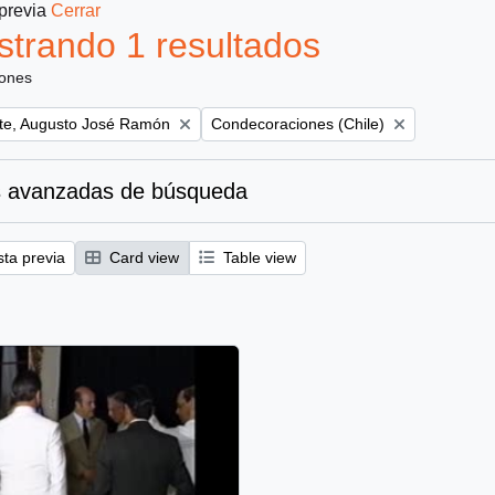
 previa
Cerrar
trando 1 resultados
iones
Remove filter:
te, Augusto José Ramón
Condecoraciones (Chile)
 avanzadas de búsqueda
sta previa
Card view
Table view