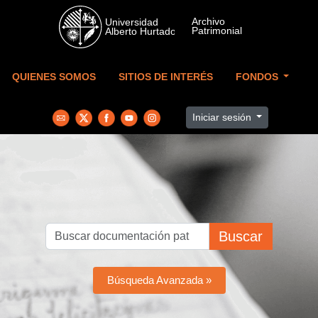
Skip to main content
QUIENES SOMOS
SITIOS DE INTERÉS
FONDOS
Iniciar sesión
Buscar
Búsqueda Avanzada »