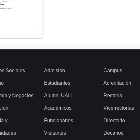
as Sociales
Admisión
Campus
ho
Estudiantes
Acreditación
mía y Negocios
Alumni UAH
Rectoría
ción
Académicos
Vicerrectorías
ía y
Funcionarios
Directorio
idades
Visitantes
Decanos