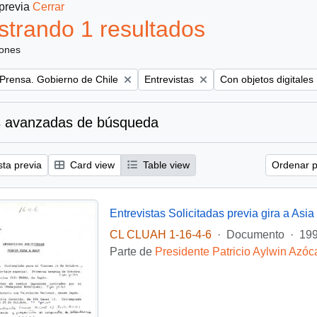
 previa
Cerrar
trando 1 resultados
iones
Remove filter:
Remove filter:
 Prensa. Gobierno de Chile
Entrevistas
Con objetos digitales
 avanzadas de búsqueda
sta previa
Card view
Table view
Ordenar p
Entrevistas Solicitadas previa gira a Asia
CL CLUAH 1-16-4-6
·
Documento
·
199
Parte de
Presidente Patricio Aylwin Azóc