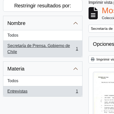
Imprimir vista
Restringir resultados por:
Mos
Colecc
Nombre
Remove filter:
Secretaría de
Todos
Opciones
Secretaría de Prensa. Gobierno de
1
, 1 resultados
Chile
Imprimir vi
Materia
Todos
Entrevistas
1
, 1 resultados