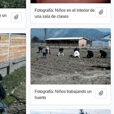
Fotografía: Niños en el interior de
Add t
o un
una sala de clases
Add to clipboard
Fotografía: Niños trabajando un
Add t
huerto