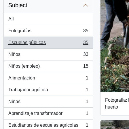
Subject
All
Fotografías
35
, 35 results
Escuelas públicas
35
, 35 results
Niños
33
, 33 results
Niños (empleo)
15
, 15 results
Alimentación
1
, 1 results
Trabajador agrícola
1
, 1 results
Fotografía:
Niñas
1
, 1 results
huerto
Aprendizaje transformador
1
, 1 results
Estudiantes de escuelas agrícolas
1
, 1 results