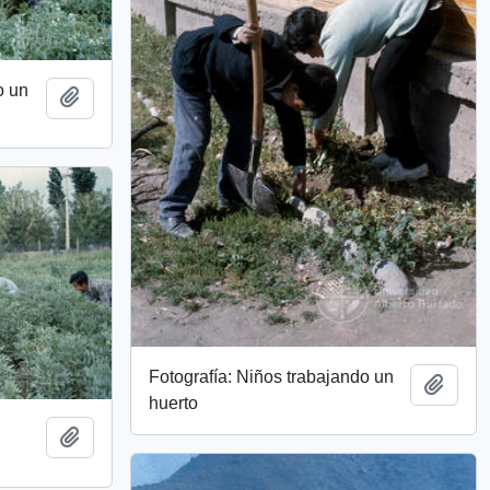
o un
Add to clipboard
Fotografía: Niños trabajando un
Add t
huerto
Add to clipboard