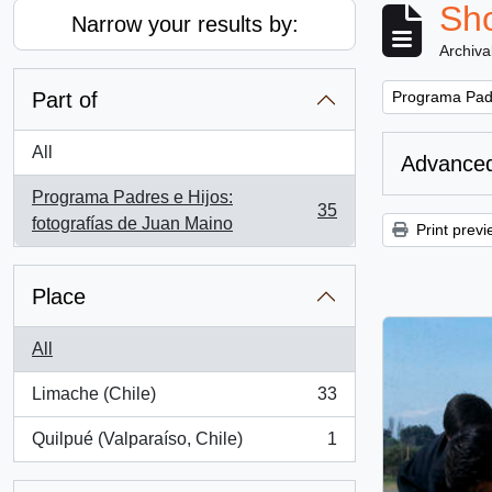
Sho
Narrow your results by:
Archiva
Remove filter:
Part of
Programa Padr
All
Advanced
Programa Padres e Hijos:
35
, 35 results
fotografías de Juan Maino
Print previ
Place
All
Limache (Chile)
33
, 33 results
Quilpué (Valparaíso, Chile)
1
, 1 results