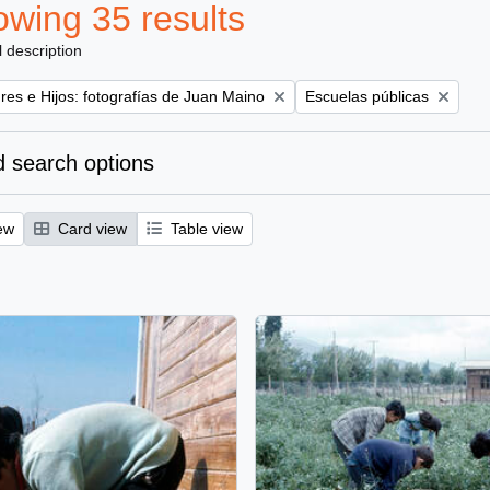
wing 35 results
l description
Remove filter:
es e Hijos: fotografías de Juan Maino
Escuelas públicas
 search options
ew
Card view
Table view