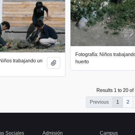
Fotografía: Niños trabajand
 Niños trabajando un
huerto
Add to clipboard
Results 1 to 20 of
Previous
1
2
as Sociales
Admisión
Campus