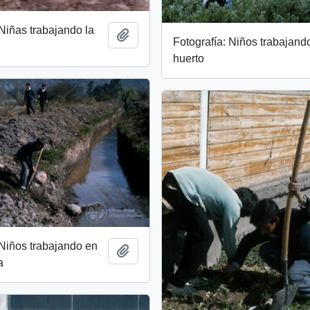
 Niñas trabajando la
Add to clipboard
Fotografía: Niños trabajand
huerto
 Niños trabajando en
Add to clipboard
a