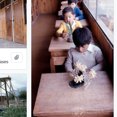
Add to clipboard
lases