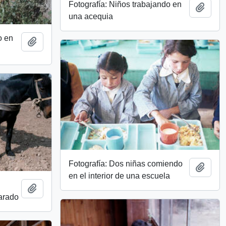
Fotografía: Niños trabajando en
Add t
una acequia
o en
Add to clipboard
Fotografía: Dos niñas comiendo
Add t
en el interior de una escuela
Add to clipboard
 arado