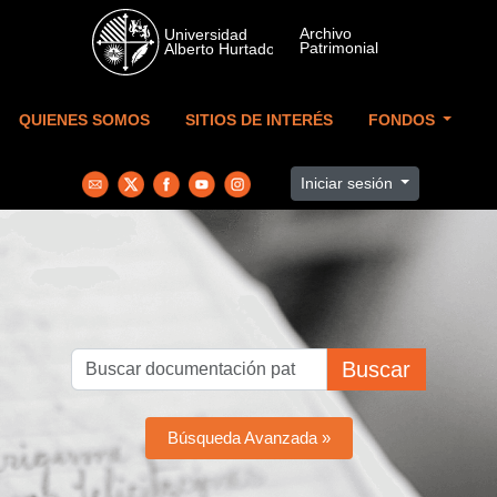
Skip to main content
QUIENES SOMOS
SITIOS DE INTERÉS
FONDOS
Iniciar sesión
Buscar
Búsqueda Avanzada »