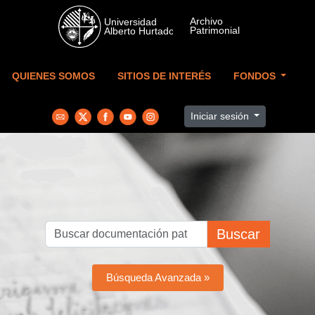
Skip to main content
QUIENES SOMOS
SITIOS DE INTERÉS
FONDOS
Iniciar sesión
Buscar
Búsqueda Avanzada »