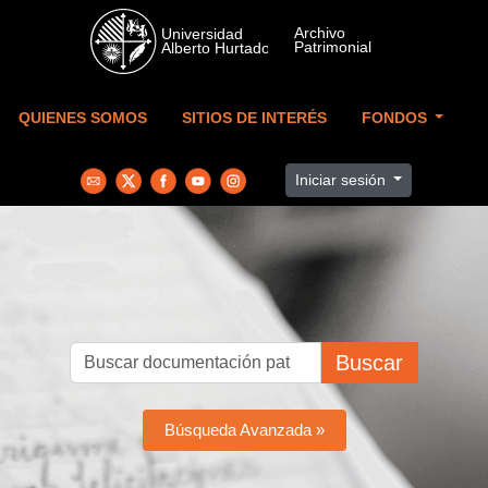
Skip to main content
QUIENES SOMOS
SITIOS DE INTERÉS
FONDOS
Iniciar sesión
Buscar
Búsqueda Avanzada »