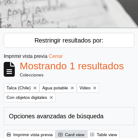
Restringir resultados por:
Imprimir vista previa
Cerrar
Mostrando 1 resultados
Colecciones
Remove filter:
Remove filter:
Remove filter:
Talca (Chile)
Agua potable
Video
Remove filter:
Con objetos digitales
Opciones avanzadas de búsqueda
Imprimir vista previa
Card view
Table view