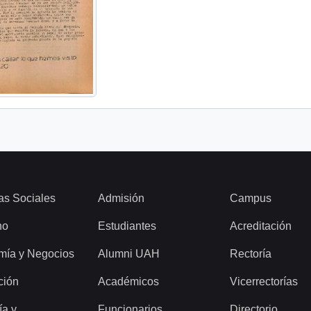
as Sociales
Admisión
Campus
ho
Estudiantes
Acreditación
mía y Negocios
Alumni UAH
Rectoría
ción
Académicos
Vicerrectorías
ía y
Funcionarios
Directorio