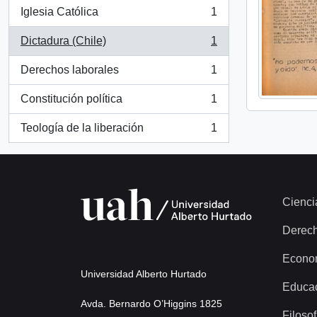
Iglesia Católica
1
, 1 resultados
Dictadura (Chile)
1
, 1 resultados
Derechos laborales
1
, 1 resultados
Constitución política
1
, 1 resultados
Teología de la liberación
1
, 1 resultados
Cienci
Derec
Econo
Universidad Alberto Hurtado
Educa
Avda. Bernardo O’Higgins 1825
Filosof