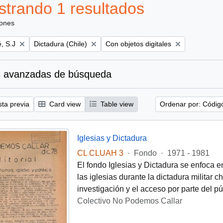
trando 1 resultados
iones
Remove filter:
Remove filter:
, S.J
Dictadura (Chile)
Con objetos digitales
 avanzadas de búsqueda
sta previa
Card view
Table view
Ordenar por: Códig
Iglesias y Dictadura
CL CLUAH 3
·
Fondo
·
1971 - 1981
El fondo Iglesias y Dictadura se enfoca e
las iglesias durante la dictadura militar 
investigación y el acceso por parte del pú
Colectivo No Podemos Callar