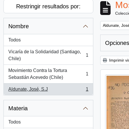
Mos
Restringir resultados por:
Colecc
Remove filter:
Nombre
Aldunate, José
Todos
Opciones
Vicaría de la Solidaridad (Santiago,
1
, 1 resultados
Chile)
Imprimir vi
Movimiento Contra la Tortura
1
, 1 resultados
Sebastián Acevedo (Chile)
Aldunate, José, S.J
1
, 1 resultados
Materia
Todos