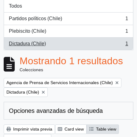
Todos
Partidos políticos (Chile)
1
, 1 resultados
Plebiscito (Chile)
1
, 1 resultados
Dictadura (Chile)
1
, 1 resultados
Mostrando 1 resultados
Colecciones
Remove filter:
Agencia de Prensa de Servicios Internacionales (Chile)
Remove filter:
Dictadura (Chile)
Opciones avanzadas de búsqueda
Imprimir vista previa
Card view
Table view