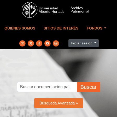
Skip to main content
QUIENES SOMOS
SITIOS DE INTERÉS
FONDOS
Iniciar sesión
Buscar
Búsqueda Avanzada »