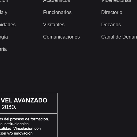
ción
Académicos
Vicerrectorías
ía y
Funcionarios
Directorio
idades
Visitantes
Decanos
ogía
Comunicaciones
Canal de Denun
ería