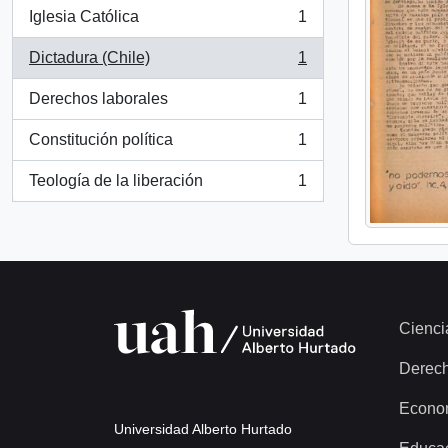
Iglesia Católica
1
, 1 resultados
Dictadura (Chile)
1
, 1 resultados
Derechos laborales
1
, 1 resultados
Constitución política
1
, 1 resultados
Teología de la liberación
1
, 1 resultados
Cienci
Derec
Econo
Universidad Alberto Hurtado