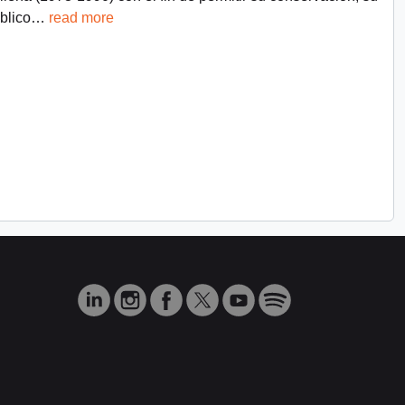
blico
…
read more