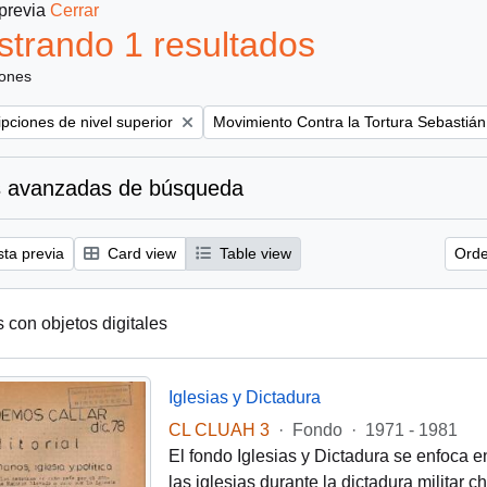
 previa
Cerrar
trando 1 resultados
iones
Remove filter:
ipciones de nivel superior
Movimiento Contra la Tortura Sebastián
 avanzadas de búsqueda
sta previa
Card view
Table view
Orde
s con objetos digitales
Iglesias y Dictadura
CL CLUAH 3
·
Fondo
·
1971 - 1981
El fondo Iglesias y Dictadura se enfoca e
las iglesias durante la dictadura militar 