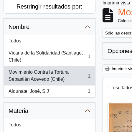
Imprimir vista
Restringir resultados por:
Mos
Colecc
Nombre
Remove filter:
Sólo las descr
Todos
Opciones
Vicaría de la Solidaridad (Santiago,
1
, 1 resultados
Chile)
Imprimir vi
Movimiento Contra la Tortura
1
, 1 resultados
Sebastián Acevedo (Chile)
1 resultado
Aldunate, José, S.J
1
, 1 resultados
Materia
Todos