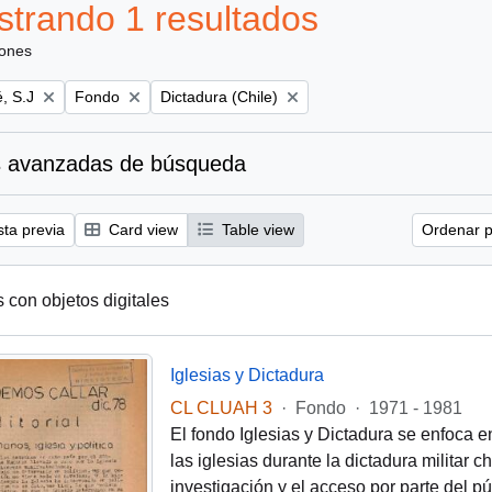
trando 1 resultados
iones
Remove filter:
Remove filter:
, S.J
Fondo
Dictadura (Chile)
 avanzadas de búsqueda
sta previa
Card view
Table view
Ordenar p
s con objetos digitales
Iglesias y Dictadura
CL CLUAH 3
·
Fondo
·
1971 - 1981
El fondo Iglesias y Dictadura se enfoca e
las iglesias durante la dictadura militar 
investigación y el acceso por parte del pú