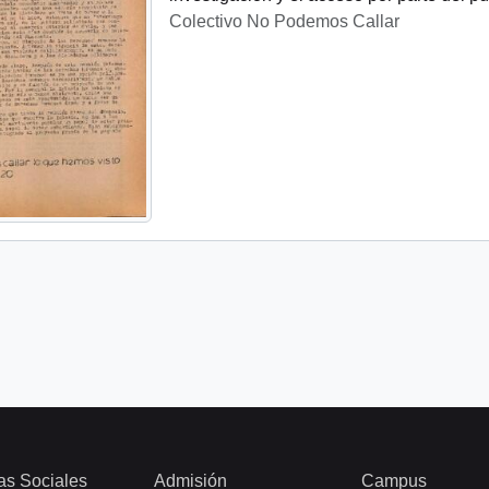
Colectivo No Podemos Callar
as Sociales
Admisión
Campus