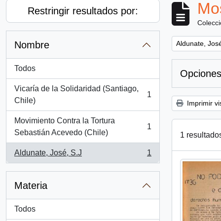
Mos
Restringir resultados por:
Colecc
Remove filter:
Nombre
Aldunate, José
Todos
Opciones
Vicaría de la Solidaridad (Santiago,
1
, 1 resultados
Chile)
Imprimir vi
Movimiento Contra la Tortura
1
, 1 resultados
Sebastián Acevedo (Chile)
1 resultado
Aldunate, José, S.J
1
, 1 resultados
Materia
Todos