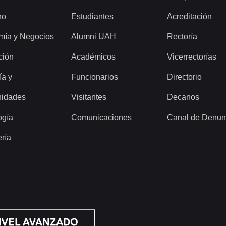
ho
Estudiantes
Acreditación
mía y Negocios
Alumni UAH
Rectoría
ción
Académicos
Vicerrectorías
ía y
Funcionarios
Directorio
idades
Visitantes
Decanos
ogía
Comunicaciones
Canal de Denun
ería