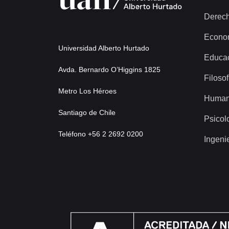
Derec
Econo
Universidad Alberto Hurtado
Educa
Avda. Bernardo O’Higgins 1825
Filosof
Metro Los Héroes
Human
Santiago de Chile
Psicol
Teléfono +56 2 2692 0200
Ingeni