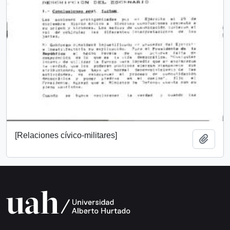
[Relaciones cívico-militares]
Añadi