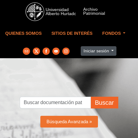
Skip to main content
QUIENES SOMOS
SITIOS DE INTERÉS
FONDOS
Iniciar sesión
Buscar
Búsqueda Avanzada »