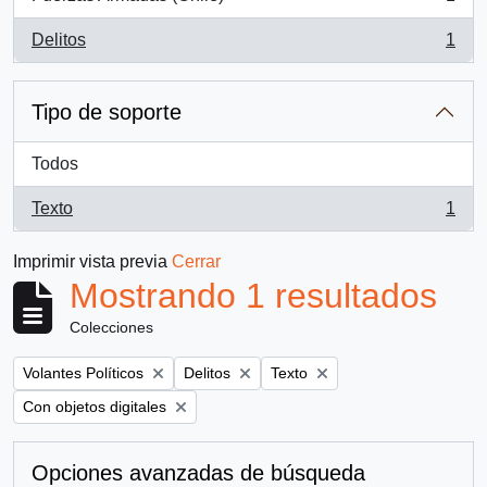
, 1 resultados
Delitos
1
, 1 resultados
Tipo de soporte
Todos
Texto
1
, 1 resultados
Imprimir vista previa
Cerrar
Mostrando 1 resultados
Colecciones
Remove filter:
Remove filter:
Remove filter:
Volantes Políticos
Delitos
Texto
Remove filter:
Con objetos digitales
Opciones avanzadas de búsqueda