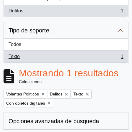
, 1 resultados
Delitos
1
, 1 resultados
Tipo de soporte
Todos
Texto
1
, 1 resultados
Mostrando 1 resultados
Colecciones
Remove filter:
Remove filter:
Remove filter:
Volantes Políticos
Delitos
Texto
Remove filter:
Con objetos digitales
Opciones avanzadas de búsqueda