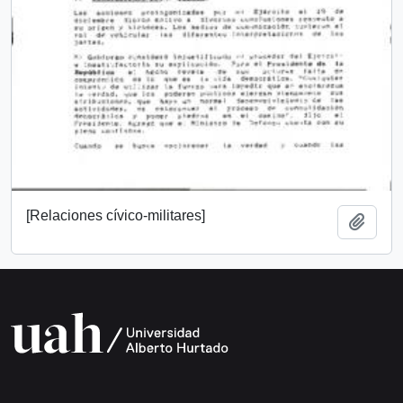
[Relaciones cívico-militares]
Añadi