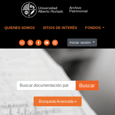
Skip to main content
QUIENES SOMOS
SITIOS DE INTERÉS
FONDOS
Iniciar sesión
Buscar
Búsqueda Avanzada »