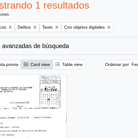
trando 1 resultados
iones
Remove filter:
Remove filter:
Remove filter:
icos
Delitos
Texto
Con objetos digitales
 avanzadas de búsqueda
sta previa
Card view
Table view
Ordenar por: Fe