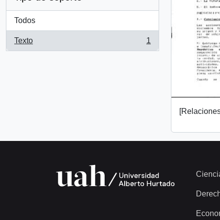
Todos
Texto
1
, 1 resultados
[Relaciones 
Cienci
Derec
Econo