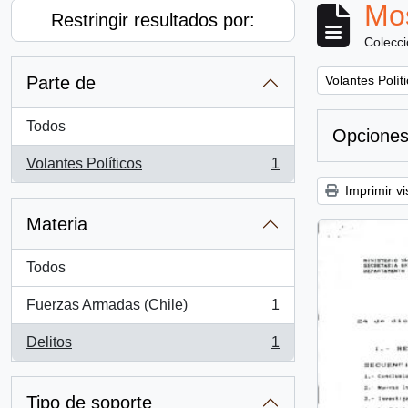
Mos
Restringir resultados por:
Colecc
Remove filter:
Parte de
Volantes Polít
Todos
Opciones
Volantes Políticos
1
, 1 resultados
Imprimir vi
Materia
Todos
Fuerzas Armadas (Chile)
1
, 1 resultados
Delitos
1
, 1 resultados
Tipo de soporte