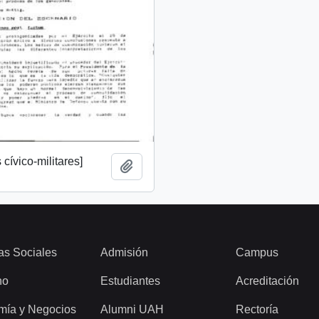
cívico-militares]
Añadir al portapapeles
as Sociales
Admisión
Campus
ho
Estudiantes
Acreditación
mía y Negocios
Alumni UAH
Rectoría