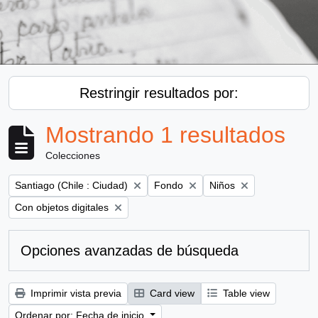
Restringir resultados por:
Mostrando 1 resultados
Colecciones
Remove filter:
Remove filter:
Remove filter:
Santiago (Chile : Ciudad)
Fondo
Niños
Remove filter:
Con objetos digitales
Opciones avanzadas de búsqueda
Imprimir vista previa
Card view
Table view
Ordenar por: Fecha de inicio