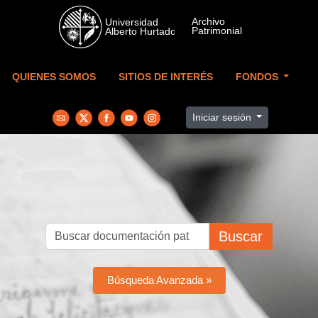
Skip to main content
QUIENES SOMOS
SITIOS DE INTERÉS
FONDOS
Iniciar sesión
Buscar
Búsqueda Avanzada »