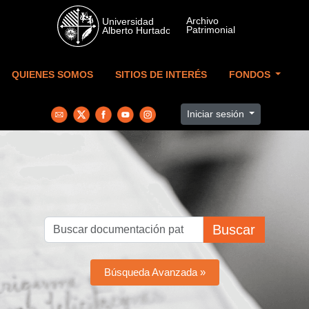
Skip to main content
QUIENES SOMOS
SITIOS DE INTERÉS
FONDOS
Iniciar sesión
Buscar
Búsqueda Avanzada »