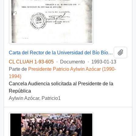
Añadi
Carta del Rector de la Universidad del Bío Bío, sr. Roberto Goycoolea Infante, dirigida al Jefe de Gabinete de la Presidencia de la República, sr. Carlos Bascuñán
CL CLUAH 1-93-605
·
Documento
·
1993-01-13
Parte de
Presidente Patricio Aylwin Azócar (1990-
1994)
Cancela Audiencia solicitada al Presidente de la
República
Aylwin Azócar, Patricio1