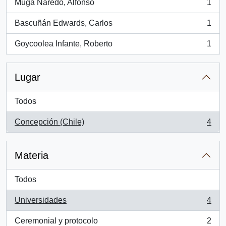
Muga Naredo, Alfonso
1
, 1 resultados
Bascuñán Edwards, Carlos
1
, 1 resultados
Goycoolea Infante, Roberto
1
, 1 resultados
Lugar
Todos
Concepción (Chile)
4
, 4 resultados
Materia
Todos
Universidades
4
, 4 resultados
Ceremonial y protocolo
2