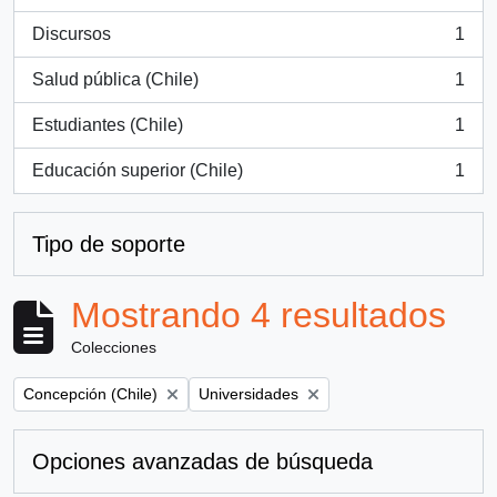
, 2 resultados
Discursos
1
, 1 resultados
Salud pública (Chile)
1
, 1 resultados
Estudiantes (Chile)
1
, 1 resultados
Educación superior (Chile)
1
, 1 resultados
Tipo de soporte
Mostrando 4 resultados
Colecciones
Remove filter:
Remove filter:
Concepción (Chile)
Universidades
Opciones avanzadas de búsqueda