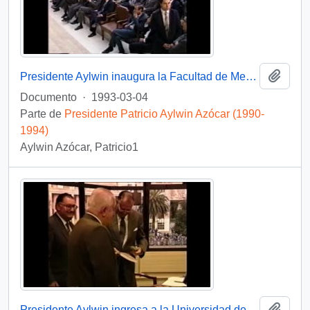
Añadi
Presidente Aylwin inaugura la Facultad de Medicina de la Universidad de Concepción: video
Documento
·
1993-03-04
Parte de
Presidente Patricio Aylwin Azócar (1990-
1994)
Aylwin Azócar, Patricio1
Añadi
Presidente Aylwin ingresa a la Universidad de Concepción: video