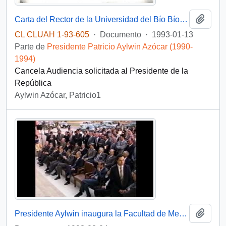
Añadi
Carta del Rector de la Universidad del Bío Bío, sr. Roberto Goycoolea Infante, dirigida al Jefe de Gabinete de la Presidencia de la República, sr. Carlos Bascuñán
CL CLUAH 1-93-605
·
Documento
·
1993-01-13
Parte de
Presidente Patricio Aylwin Azócar (1990-
1994)
Cancela Audiencia solicitada al Presidente de la
República
Aylwin Azócar, Patricio1
Añadi
Presidente Aylwin inaugura la Facultad de Medicina de la Universidad de Concepción: video