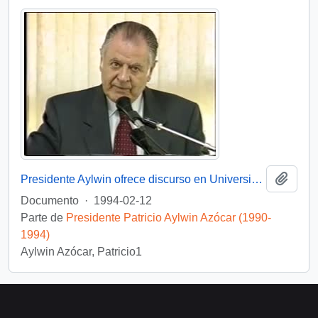
Añadi
Presidente Aylwin ofrece discurso en Universidad de Concepción: video
Documento
·
1994-02-12
Parte de
Presidente Patricio Aylwin Azócar (1990-
1994)
Aylwin Azócar, Patricio1