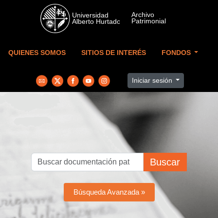
Skip to main content
QUIENES SOMOS
SITIOS DE INTERÉS
FONDOS
Iniciar sesión
Buscar
Búsqueda Avanzada »