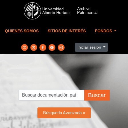
Skip to main content
QUIENES SOMOS
SITIOS DE INTERÉS
FONDOS
Iniciar sesión
Buscar
Búsqueda Avanzada »