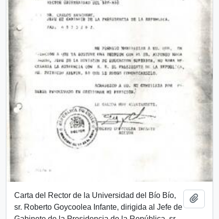
Carta del Rector de la Universidad del Bío Bío,
Añadi
sr. Roberto Goycoolea Infante, dirigida al Jefe de
Gabinete de la Presidencia de la República, sr.