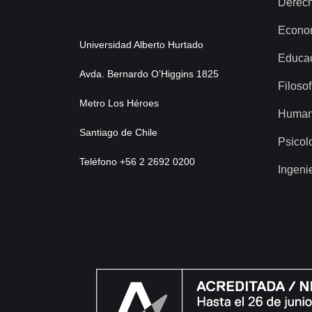
Derec
Econo
Universidad Alberto Hurtado
Educa
Avda. Bernardo O’Higgins 1825
Filosof
Metro Los Héroes
Human
Santiago de Chile
Psicol
Teléfono +56 2 2692 0200
Ingeni