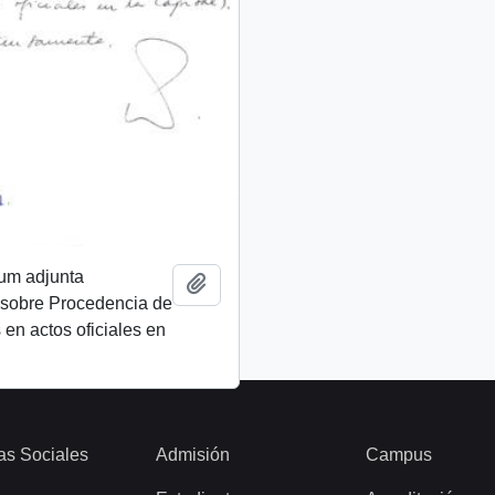
um adjunta
Añadir al portapapeles
sobre Procedencia de
 en actos oficiales en
as Sociales
Admisión
Campus