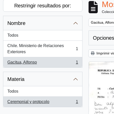
Mos
Restringir resultados por:
Colecc
Remove filter:
Nombre
Gacitua, Alfon
Todos
Opciones
Chile. Ministerio de Relaciones
1
, 1 resultados
Exteriores
Imprimir vi
Gacitua, Alfonso
1
, 1 resultados
Materia
Todos
Ceremonial y protocolo
1
, 1 resultados