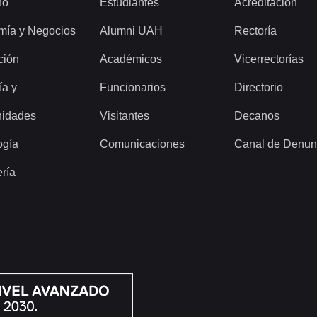
ho
Estudiantes
Acreditación
mía y Negocios
Alumni UAH
Rectoría
ción
Académicos
Vicerrectorías
ía y
Funcionarios
Directorio
idades
Visitantes
Decanos
ogía
Comunicaciones
Canal de Denun
ería