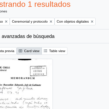
trando 1 resultados
iones
Remove filter:
Remove filter:
so
Ceremonial y protocolo
Con objetos digitales
 avanzadas de búsqueda
sta previa
Card view
Table view