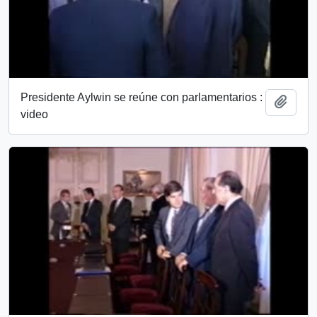
Presidente Aylwin se reúne con parlamentarios :
Añadi
video