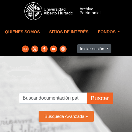
Skip to main content
QUIENES SOMOS
SITIOS DE INTERÉS
FONDOS
Iniciar sesión
Buscar
Búsqueda Avanzada »