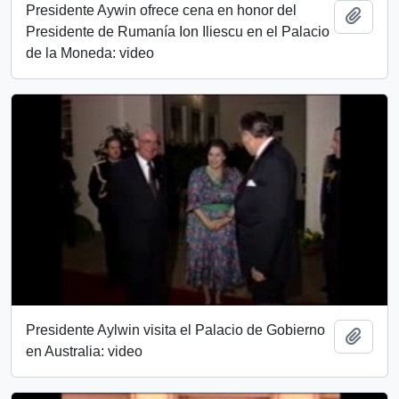
Presidente Aywin ofrece cena en honor del
Añadi
Presidente de Rumanía Ion Iliescu en el Palacio
de la Moneda: video
Presidente Aylwin visita el Palacio de Gobierno
Añadi
en Australia: video