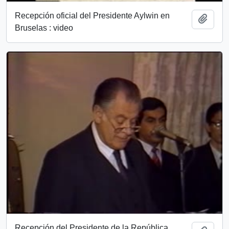
Recepción oficial del Presidente Aylwin en
Añadi
Bruselas : video
Recepción del Presidente de la República