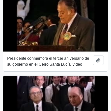
Presidente conmemora el tercer aniversario de
Añadi
su gobierno en el Cerro Santa Lucía: video