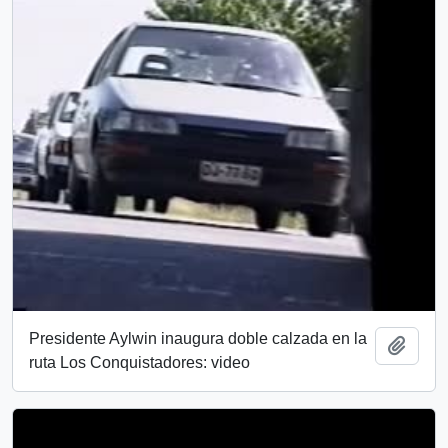
Presidente Aylwin inaugura doble calzada en la
Añadi
ruta Los Conquistadores: video