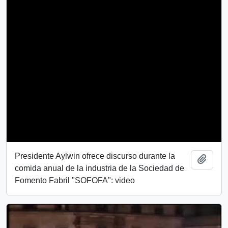
Presidente Aylwin ofrece discurso durante la
Añadi
comida anual de la industria de la Sociedad de
Fomento Fabril "SOFOFA": video