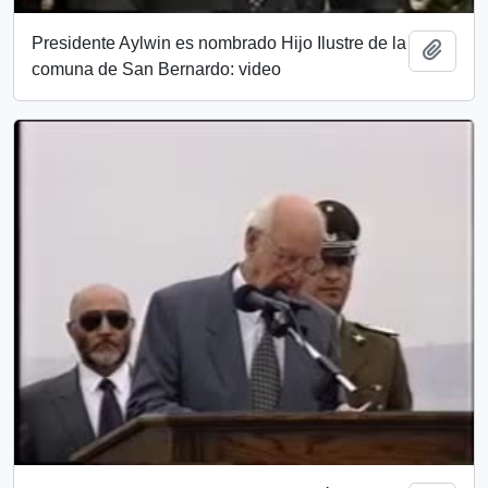
Presidente Aylwin es nombrado Hijo Ilustre de la
Añadi
comuna de San Bernardo: video