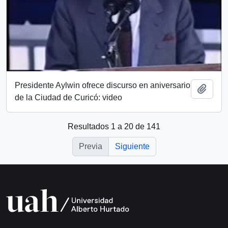
Presidente Aylwin ofrece discurso en aniversario
Añadi
de la Ciudad de Curicó: video
Resultados 1 a 20 de 141
Previa
Siguiente