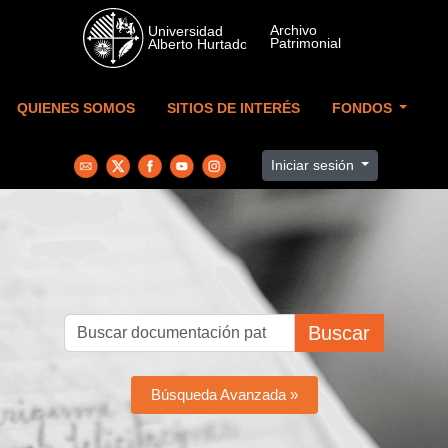
Skip to main content
QUIENES SOMOS
SITIOS DE INTERÉS
FONDOS
Iniciar sesión
Buscar
Búsqueda Avanzada »