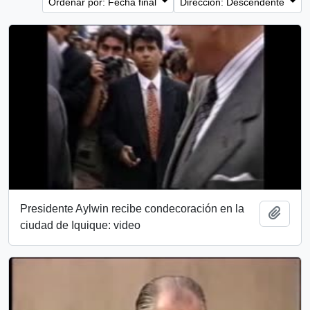
Ordenar por: Fecha final
Dirección: Descendente
Presidente Aylwin recibe condecoración en la
Añadi
ciudad de Iquique: video