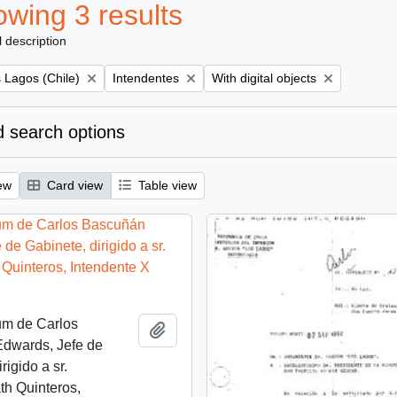
wing 3 results
l description
Remove filter:
Remove filter:
 Lagos (Chile)
Intendentes
With digital objects
 search options
ew
Card view
Table view
m de Carlos
Add to clipboard
dwards, Jefe de
rigido a sr.
th Quinteros,