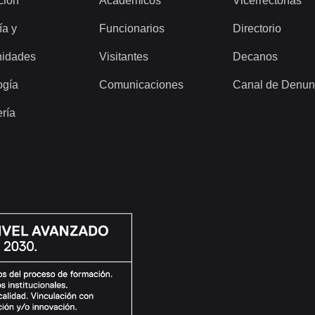
ción
Académicos
Vicerrectorías
ía y
Funcionarios
Directorio
idades
Visitantes
Decanos
ogía
Comunicaciones
Canal de Denun
ería