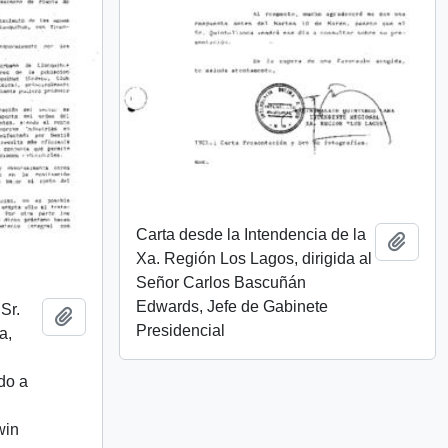
Carta desde la Intendencia de la
Add t
Xa. Región Los Lagos, dirigida al
Señor Carlos Bascuñán
Edwards, Jefe de Gabinete
Sr.
Add to clipboard
Presidencial
a,
X
do a
win