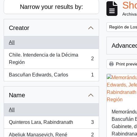
Sho
Narrow your results by:
Archiva
Remove filter:
Creator
Región de Los
All
Advanced
Chile. Intendencia de la Décima
2
, 2 results
Región
Print previ
Bascuñan Edwards, Carlos
1
, 1 results
Name
All
Memorándu
Bascuñán E
Quinteros Lara, Rabindranath
3
, 3 results
Gabinete, di
Rabindrana
Abeliuk Manasevich, René
2