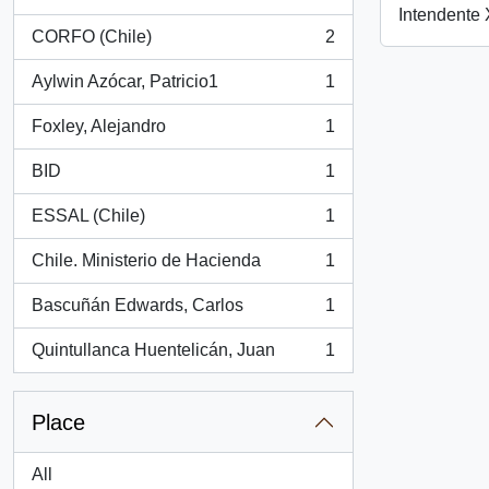
, 2 results
Intendente
CORFO (Chile)
2
, 2 results
Aylwin Azócar, Patricio1
1
, 1 results
Foxley, Alejandro
1
, 1 results
BID
1
, 1 results
ESSAL (Chile)
1
, 1 results
Chile. Ministerio de Hacienda
1
, 1 results
Bascuñán Edwards, Carlos
1
, 1 results
Quintullanca Huentelicán, Juan
1
, 1 results
Place
All