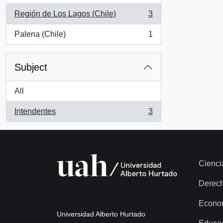
Región de Los Lagos (Chile)
3
, 3 results
Palena (Chile)
1
, 1 results
Subject
All
Intendentes
3
, 3 results
Cienci
Derec
Econo
Universidad Alberto Hurtado