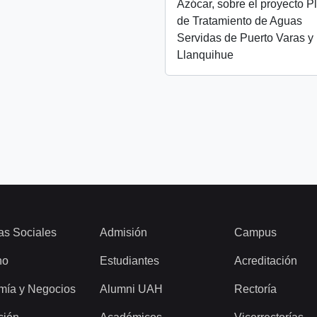
Azócar, sobre el proyecto P
de Tratamiento de Aguas
Servidas de Puerto Varas y
Llanquihue
as Sociales
Admisión
Campus
ho
Estudiantes
Acreditación
mía y Negocios
Alumni UAH
Rectoría