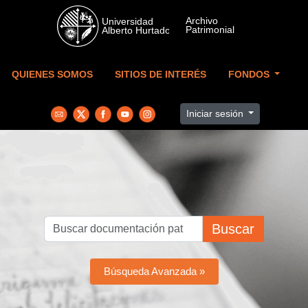
Skip to main content
QUIENES SOMOS
SITIOS DE INTERÉS
FONDOS
Iniciar sesión
Buscar
Búsqueda Avanzada »