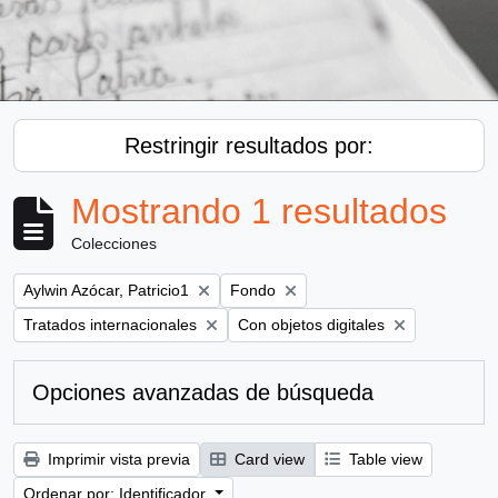
Restringir resultados por:
Mostrando 1 resultados
Colecciones
Remove filter:
Remove filter:
Aylwin Azócar, Patricio1
Fondo
Remove filter:
Remove filter:
Tratados internacionales
Con objetos digitales
Opciones avanzadas de búsqueda
Imprimir vista previa
Card view
Table view
Ordenar por: Identificador