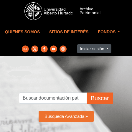
Skip to main content
QUIENES SOMOS
SITIOS DE INTERÉS
FONDOS
Iniciar sesión
Buscar
Búsqueda Avanzada »