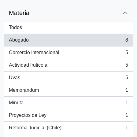
Materia
Todos
Abogado
8
, 8 resultados
Comercio Internacional
5
, 5 resultados
Actividad fruticola
5
, 5 resultados
Uvas
5
, 5 resultados
Memorándum
1
, 1 resultados
Minuta
1
, 1 resultados
Proyectos de Ley
1
, 1 resultados
Reforma Judicial (Chile)
1
, 1 resultados