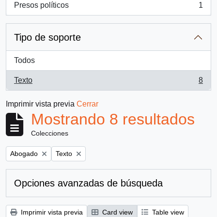
Presos políticos
1
, 1 resultados
Tipo de soporte
Todos
Texto
8
, 8 resultados
Imprimir vista previa
Cerrar
Mostrando 8 resultados
Colecciones
Remove filter:
Remove filter:
Abogado
Texto
Opciones avanzadas de búsqueda
Imprimir vista previa
Card view
Table view