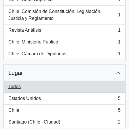
, 1 resultados
Chile. Comisión de Constitución, Legislación.
1
, 1 resultados
Justicia y Reglamento
Revista Análisis
1
, 1 resultados
Chile. Ministerio Público
1
, 1 resultados
Chile. Cámara de Diputados
1
, 1 resultados
Lugar
Todos
Estados Unidos
5
, 5 resultados
Chile
5
, 5 resultados
Santiago (Chile : Ciudad)
2
, 2 resultados