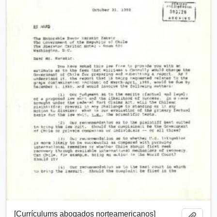
[Currículums abogados norteamericanos]
Añadi