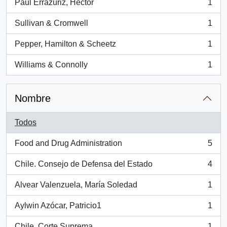
Paul Errázuriz, Héctor
1
, 1 resultados
Sullivan & Cromwell
1
, 1 resultados
Pepper, Hamilton & Scheetz
1
, 1 resultados
Williams & Connolly
1
, 1 resultados
Nombre
Todos
Food and Drug Administration
5
, 5 resultados
Chile. Consejo de Defensa del Estado
4
, 4 resultados
Alvear Valenzuela, María Soledad
1
, 1 resultados
Aylwin Azócar, Patricio1
1
, 1 resultados
Chile. Corte Suprema
1