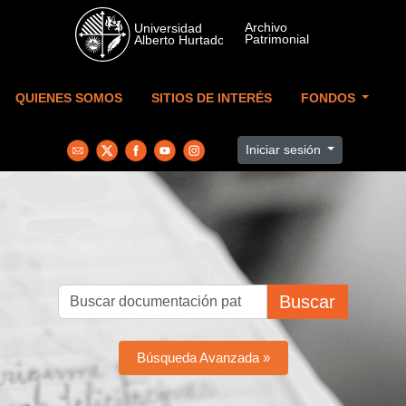
Skip to main content
QUIENES SOMOS
SITIOS DE INTERÉS
FONDOS
Iniciar sesión
Buscar
Búsqueda Avanzada »