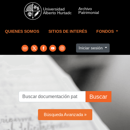
Skip to main content
QUIENES SOMOS
SITIOS DE INTERÉS
FONDOS
Iniciar sesión
Buscar
Búsqueda Avanzada »