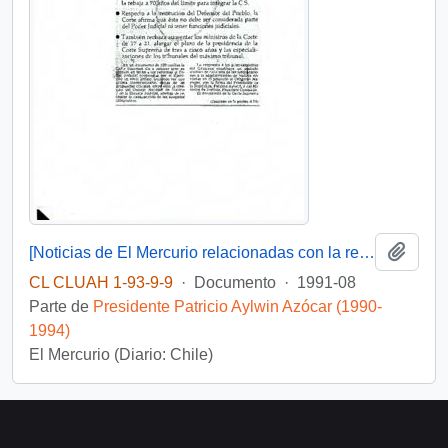
Añadi
[Noticias de El Mercurio relacionadas con la reforma al Poder Judicial]
CL CLUAH 1-93-9-9
·
Documento
·
1991-08
Parte de
Presidente Patricio Aylwin Azócar (1990-
1994)
El Mercurio (Diario: Chile)