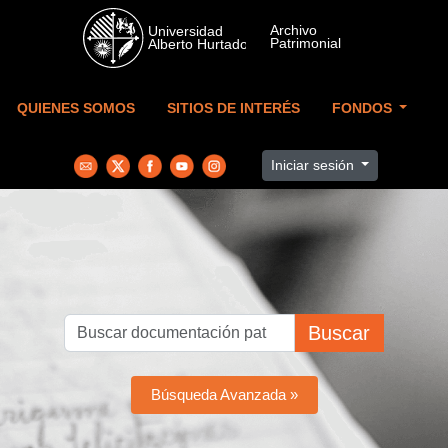
Skip to main content
QUIENES SOMOS
SITIOS DE INTERÉS
FONDOS
Iniciar sesión
Buscar
Búsqueda Avanzada »