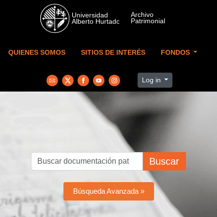
Skip to main content
QUIENES SOMOS
SITIOS DE INTERÉS
FONDOS
Log in
Buscar
Búsqueda Avanzada »