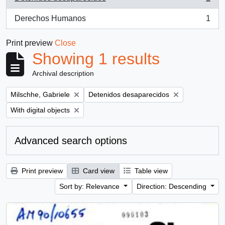
, 1 results
Derechos Humanos
1
, 1 results
Print preview
Close
Showing 1 results
Archival description
Remove filter:
Remove filter:
Milschhe, Gabriele
Detenidos desaparecidos
Remove filter:
With digital objects
Advanced search options
Print preview
Card view
Table view
Sort by: Relevance
Direction: Descending